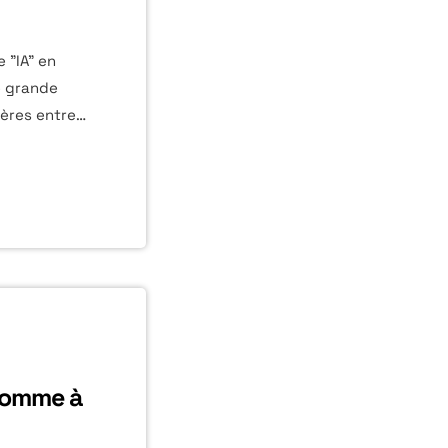
 "IA" en
e grande
ières entre
gédie
st un choix
ogie
te de son
ficielle ne
 quotidien,
homme à