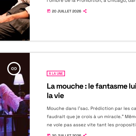
l'ombre de la Prohibition, à Chicago, dan
années 1920. Les crimes se multiplient, 
20 JUILLET 2026
today
règlements de comptes s'enchaînent, t
trafic d'alcool se passe de main en main
clandestinité. Remarquable. Haletant. I
dois dire la vérité et pourtant je fais de 
politique" Churchill À une […]
insert_link
À LA UNE
La mouche : le fantasme lu
la vie
Mouche dans l'sac. Prédiction par les car
faudrait que je crois à un miracle." Mê
ne vole pas assez vite tant les proposit
La première pièce de la Compagnie Hu
20 JUILLET 2026
today