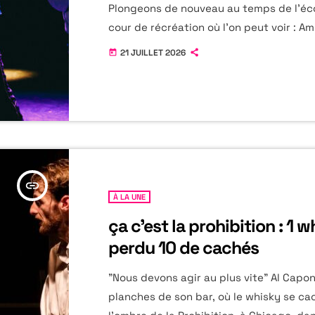
Plongeons de nouveau au temps de l'éco
cour de récréation où l'on peut voir : Am
Répulsion. Evaluations et Histoires de c
21 JUILLET 2026
today
être grand... et pourtant se plaindre en
Maîtresse ??? Une mise en scène d'une
fluidité, qui dessine les espaces par de
déplacements, toujours intelligents. La 
KOVALSKY s'y affirme avec brio et finess
[…]
insert_link
À LA UNE
ça c’est la prohibition : 1 
perdu 10 de cachés
"Nous devons agir au plus vite" Al Capon
planches de son bar, où le whisky se c