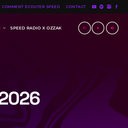
COMMENT ÉCOUTER SPEED
CONTACT
E
SPEED RADIO X OZZAK
search
play_arrow
volume_up
 2026