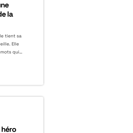
une
e la
e tient sa
ille. Elle
 mots qui
u papier
 les chemins
nce d'une
té son
scène. Un
gnant. […]
 héro