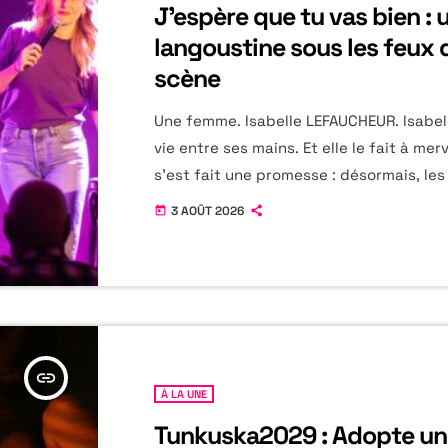
J’espère que tu vas bien : 
langoustine sous les feux d
scène
Une femme. Isabelle LEFAUCHEUR. Isabell
vie entre ses mains. Et elle le fait à merve
s'est fait une promesse : désormais, les
pèsent trop devront être couchés sur d
3 AOÛT 2026
today
blanc. Ils ne devront plus déséquilibrer
que nous choisissons. Dans une confide
grande sincérité, elle raconte avoir quit
métier d'architecte pour embrasser la 
one woman-show. Emouvant. Frais et Poi
insert_link
À LA UNE
Tunkuska2029 : Adopte un