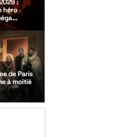
2029 :
n héro
méga
e de Paris
e à moitié