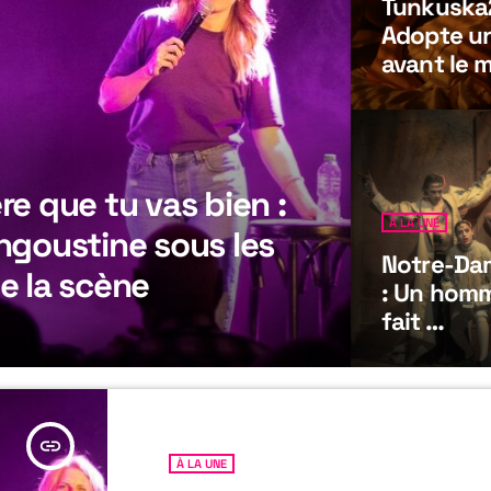
Tunkuska
Adopte u
avant le 
météore
re que tu vas bien :
À LA UNE
ngoustine sous les
Notre-Dam
e la scène
: Un homm
fait …
insert_link
À LA UNE