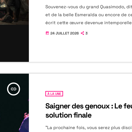
Souvenez-vous du grand Quasimodo, dit 
et de la belle Esmeralda ou encore de ce
écrit cette œuvre devenue intemporelle,
HUGO ? Notre-Dame de Paris avec ses ga
24 JUILLET 2026
3
today
regorgent de récits et de trahisons qui
les siècles. A la manière d'un conte, qui 
vos yeux, porté par un poète aux allure
extravagantes qui ponctue le spectacle
Gringoire, et aux papiers épars, l'histoir
insert_link
À LA UNE
Saigner des genoux : Le fe
solution finale
"La prochaine fois, vous serez plus disci