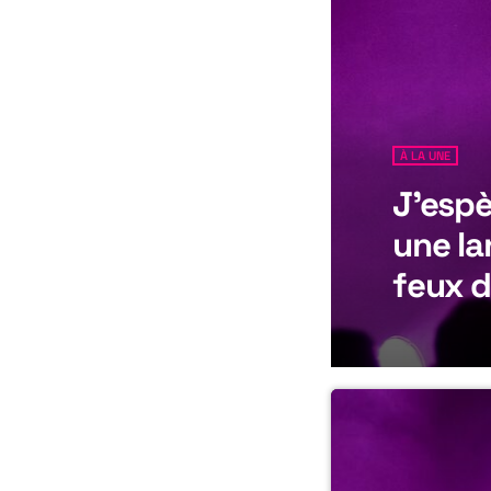
À LA UNE
J’espè
une la
feux d