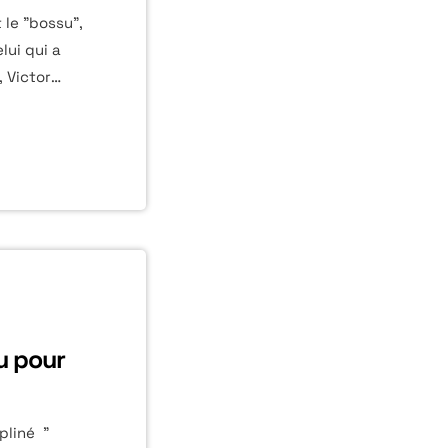
le "bossu",
lui qui a
 Victor
rgouilles
 traversent
s'écrit sous
s
, Pierre
e […]
u pour
pliné "