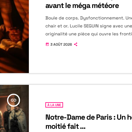
avant le méga météore
Boule de corps. Dysfonctionnement. Une
chair et or. Lucile SEGUIN signe avec un
originalité une pièce qui ouvre les front
la fiction et le monde de demain. La tra
3 AOÛT 2026
today
contemporaine, comme style théâtral, e
judicieux pour faire dialoguer la mythol
grecque avec une technologie à la poin
succès. Bien avant que l'intelligence arti
devienne aussi omniprésente dans notre
elle imaginait […]
insert_link
À LA UNE
Notre-Dame de Paris : Un 
moitié fait …