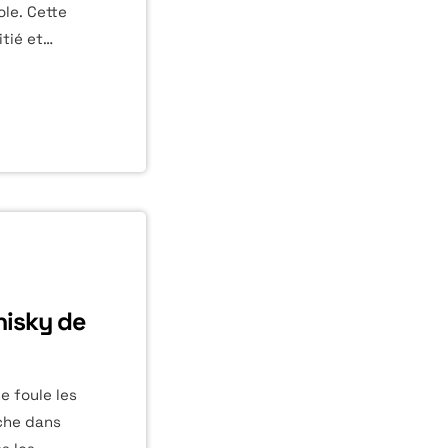
le. Cette
itié et
œur. Vouloir
core.
 grande
 simples
patte d'Igor
e, laissant
whisky de
e foule les
ache dans