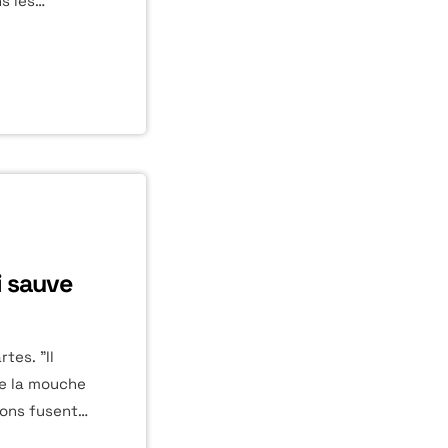
s les
les
andis que le
 dans la
mmersif. "Je
la
i sauve
tes. "Il
me la mouche
ions fusent.
sh marque