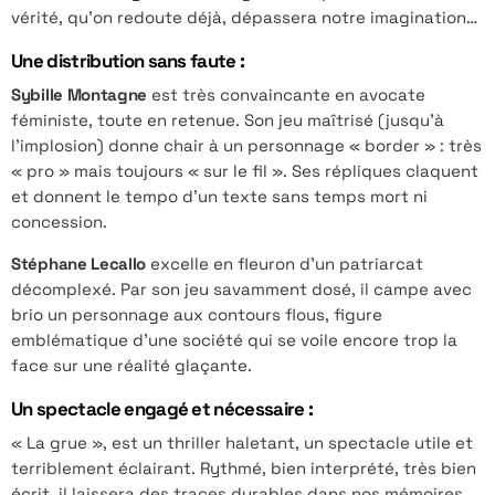
vérité, qu’on redoute déjà, dépassera notre imagination…
Une distribution sans faute :
Sybille Montagne
est très convaincante en avocate
féministe, toute en retenue. Son jeu maîtrisé (jusqu’à
l’implosion) donne chair à un personnage « border » : très
« pro » mais toujours « sur le fil ». Ses répliques claquent
et donnent le tempo d’un texte sans temps mort ni
concession.
Stéphane Lecallo
excelle en fleuron d’un patriarcat
décomplexé. Par son jeu savamment dosé, il campe avec
brio un personnage aux contours flous, figure
emblématique d’une société qui se voile encore trop la
face sur une réalité glaçante.
Un spectacle engagé et nécessaire :
« La grue », est un thriller haletant, un spectacle utile et
terriblement éclairant. Rythmé, bien interprété, très bien
écrit, il laissera des traces durables dans nos mémoires