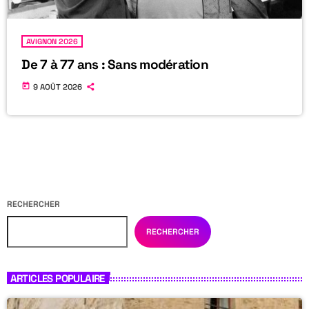
AVIGNON 2026
De 7 à 77 ans : Sans modération
today
9 AOÛT 2026
RECHERCHER
RECHERCHER
ARTICLES POPULAIRE