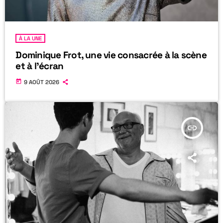
À LA UNE
Dominique Frot, une vie consacrée à la scène
et à l’écran
today
9 AOÛT 2026
insert_link