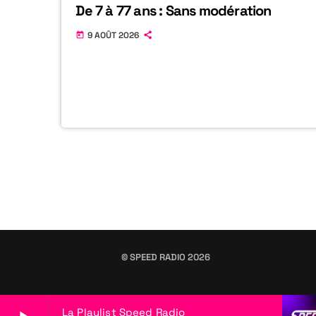
De 7 à 77 ans : Sans modération
9 AOÛT 2026
today
© SPEED RADIO 2026
La Playlist Speed Radio