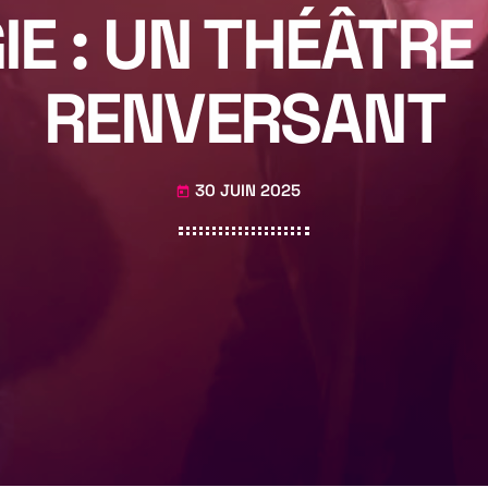
IE : UN THÉÂTRE
RENVERSANT
30 JUIN 2025
today