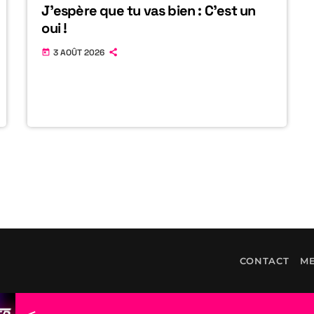
J’espère que tu vas bien : C’est un
oui !
3 AOÛT 2026
today
CONTACT
ME