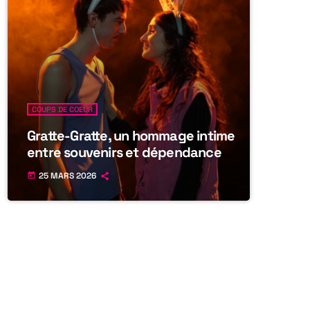
COUPS DE COEUR
Gratte-Gratte, un hommage intime
entre souvenirs et dépendance
25 MARS 2026
today