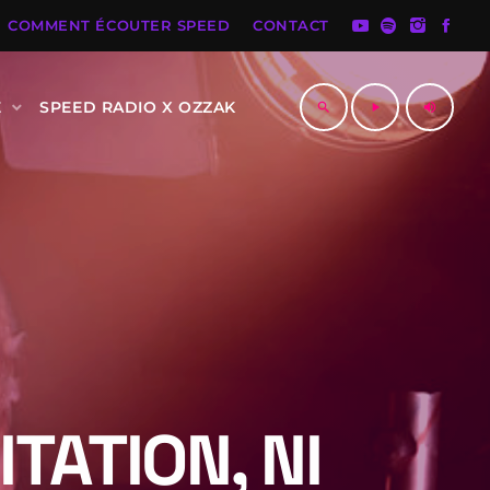
COMMENT ÉCOUTER SPEED
CONTACT
E
SPEED RADIO X OZZAK
search
play_arrow
volume_up
ITATION, NI