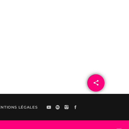
share
email
NTIONS LÉGALES