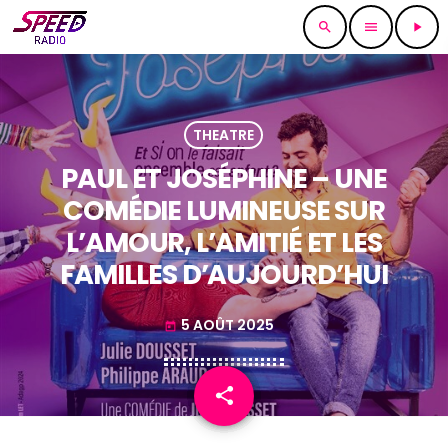
search
menu
play_arrow
THEATRE
PAUL ET JOSÉPHINE – UNE
COMÉDIE LUMINEUSE SUR
L’AMOUR, L’AMITIÉ ET LES
FAMILLES D’AUJOURD’HUI
5 AOÛT 2025
today
share
email