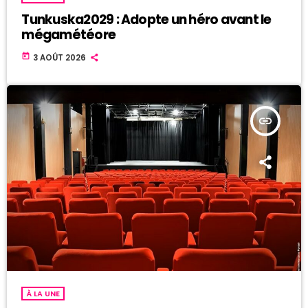
Tunkuska2029 : Adopte un héro avant le
mégamétéore
today
3 AOÛT 2026
insert_link
À LA UNE