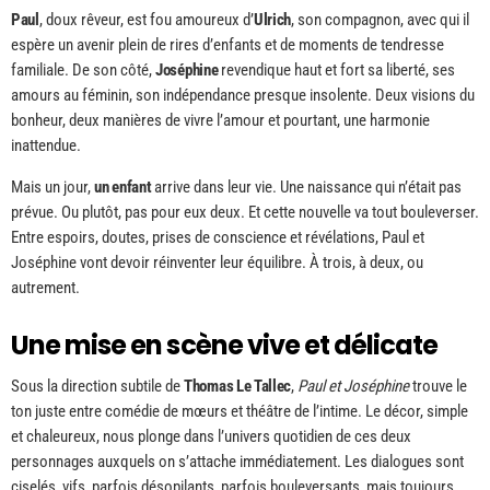
Paul
, doux rêveur, est fou amoureux d’
Ulrich
, son compagnon, avec qui il
espère un avenir plein de rires d’enfants et de moments de tendresse
familiale. De son côté,
Joséphine
revendique haut et fort sa liberté, ses
amours au féminin, son indépendance presque insolente. Deux visions du
bonheur, deux manières de vivre l’amour et pourtant, une harmonie
inattendue.
Mais un jour,
un enfant
arrive dans leur vie. Une naissance qui n’était pas
prévue. Ou plutôt, pas pour eux deux. Et cette nouvelle va tout bouleverser.
Entre espoirs, doutes, prises de conscience et révélations, Paul et
Joséphine vont devoir réinventer leur équilibre. À trois, à deux, ou
autrement.
Une mise en scène vive et délicate
Sous la direction subtile de
Thomas Le Tallec
,
Paul et Joséphine
trouve le
ton juste entre comédie de mœurs et théâtre de l’intime. Le décor, simple
et chaleureux, nous plonge dans l’univers quotidien de ces deux
personnages auxquels on s’attache immédiatement. Les dialogues sont
ciselés, vifs, parfois désopilants, parfois bouleversants, mais toujours