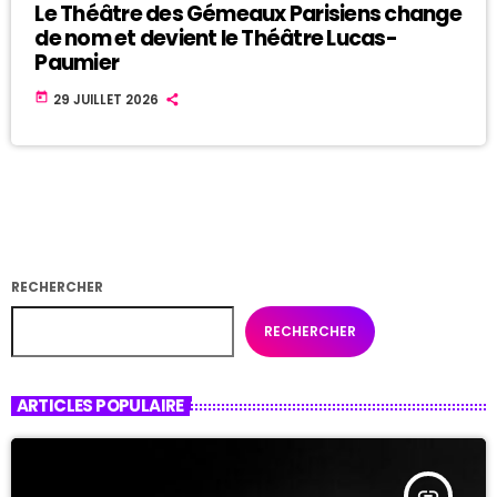
Le Théâtre des Gémeaux Parisiens change
de nom et devient le Théâtre Lucas-
Paumier
today
29 JUILLET 2026
RECHERCHER
RECHERCHER
ARTICLES POPULAIRE
insert_link