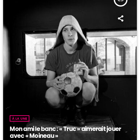
À LA UNE
Mon ami le banc : « Truc » aimerait jouer
avec « Moineau »