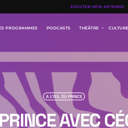
ÉCOUTER MON ANTENNE
DES PROGRAMMES
PODCASTS
THÉÂTRE
CULTUR
A L'ŒIL DU PRINCE
 PRINCE AVEC C