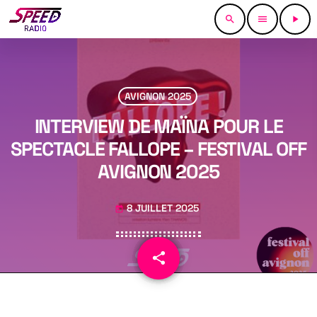
search
menu
play_arrow
AVIGNON 2025
INTERVIEW DE MAÏNA POUR LE
SPECTACLE FALLOPE – FESTIVAL OFF
AVIGNON 2025
8 JUILLET 2025
today
share
email