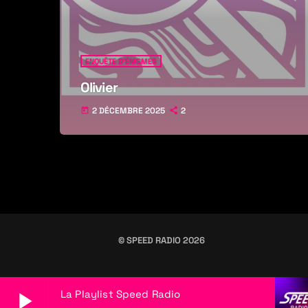
ENQUÊTE D'ÉNIGMES
Olivier
2 DÉCEMBRE 2025
2
today
© SPEED RADIO 2026
play_arrow
La Playlist Speed Radio