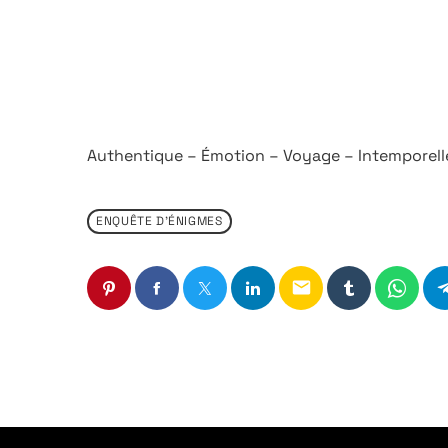
Authentique – Émotion – Voyage – Intemporelle
ENQUÊTE D'ÉNIGMES
email