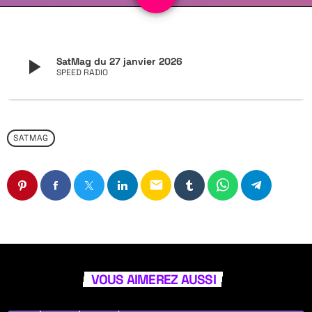
play_arrow
SatMag du 27 janvier 2026
SPEED RADIO
SATMAG
email
VOUS AIMEREZ AUSSI