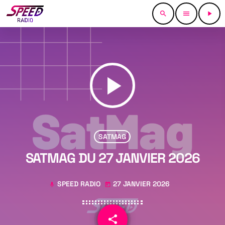
search
menu
play_arrow
play_arrow
SATMAG
SATMAG DU 27 JANVIER 2026
SPEED RADIO
27 JANVIER 2026
mic
today
share
email