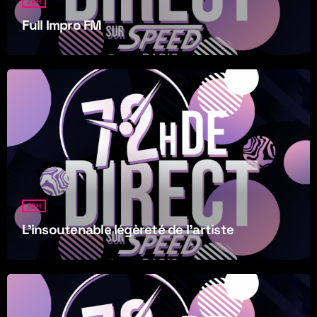
72H
Full Impro FM
72H
L’insoutenable légèreté de l’artiste