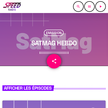
search
menu
play_arrow
EMISSION
SATMAG HEBDO
share
email
AFFICHER LES ÉPISODES