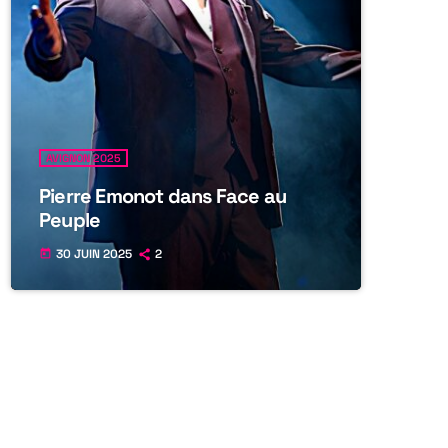
AVIGNON 2025
Pierre Emonot dans Face au
Peuple
30 JUIN 2025
2
today