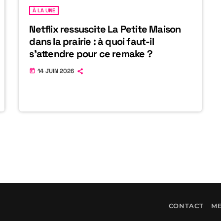
À LA UNE
Netflix ressuscite La Petite Maison
dans la prairie : à quoi faut-il
s’attendre pour ce remake ?
14 JUIN 2026
today
CONTACT
ME