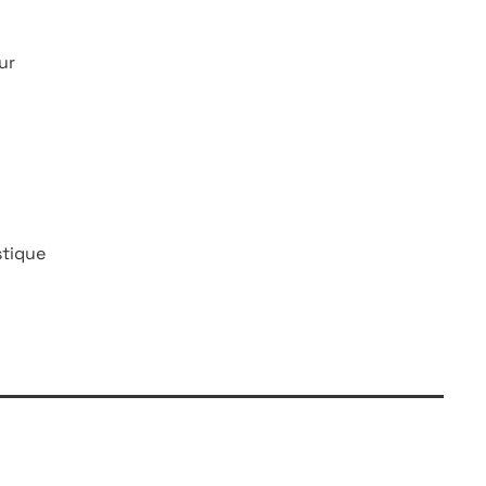
ur
stique