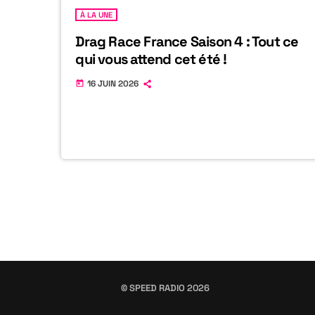
À LA UNE
Drag Race France Saison 4 : Tout ce
qui vous attend cet été !
16 JUIN 2026
today
© SPEED RADIO 2026