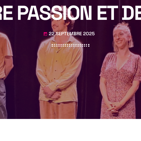
E PASSION ET D
22 SEPTEMBRE 2025
today