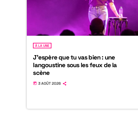
À LA UNE
J’espère que tu vas bien : une
langoustine sous les feux de la
scène
3 AOÛT 2026
today