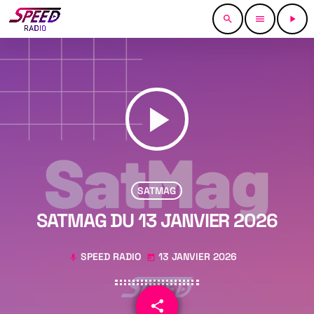
search
menu
play_arrow
play_arrow
SATMAG
SATMAG DU 13 JANVIER 2026
SPEED RADIO
13 JANVIER 2026
mic
today
share
email