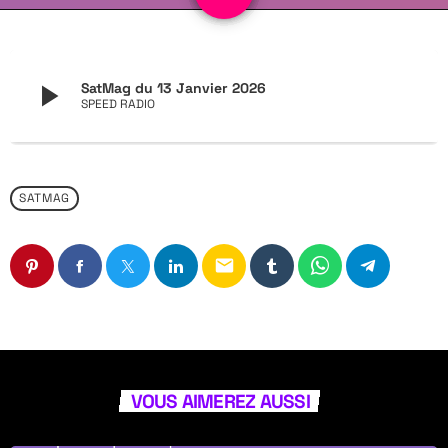
play_arrow
SatMag du 13 Janvier 2026
SPEED RADIO
SATMAG
email
VOUS AIMEREZ AUSSI