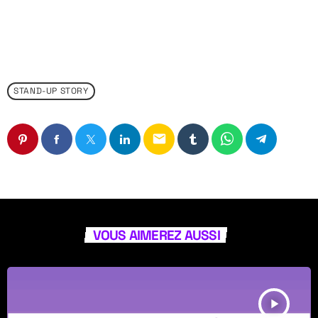
STAND-UP STORY
email
VOUS AIMEREZ AUSSI
play_arrow