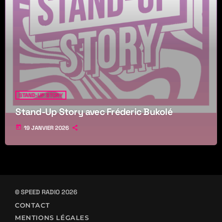
STAND-UP STORY
Stand-Up Story avec Fréderic Bukolé
today
19 JANVIER 2026
© SPEED RADIO 2026
CONTACT
MENTIONS LÉGALES