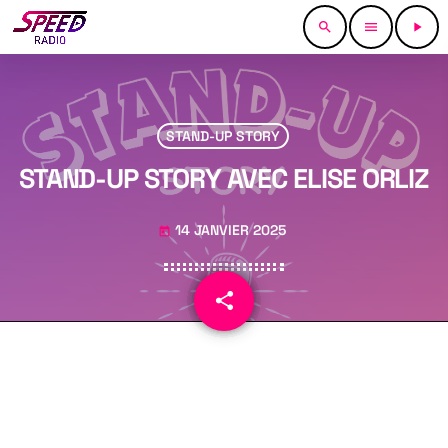
search
menu
play_arrow
STAND-UP STORY
STAND-UP STORY AVEC ELISE ORLIZ
14 JANVIER 2025
today
share
email