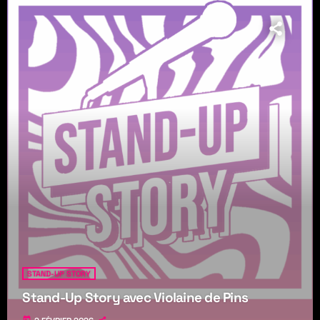
STAND-UP STORY
Stand-Up Story avec Violaine de Pins
today