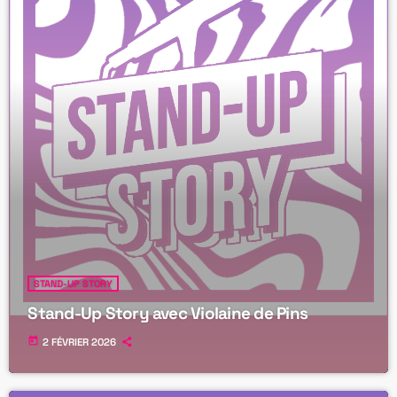
STAND-UP STORY
Stand-Up Story avec Violaine de Pins
today
2 FÉVRIER 2026