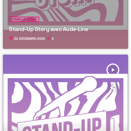
STAND-UP STORY
Stand-Up Story avec Aude-Line
today
22 DÉCEMBRE 2025
2
play_arrow