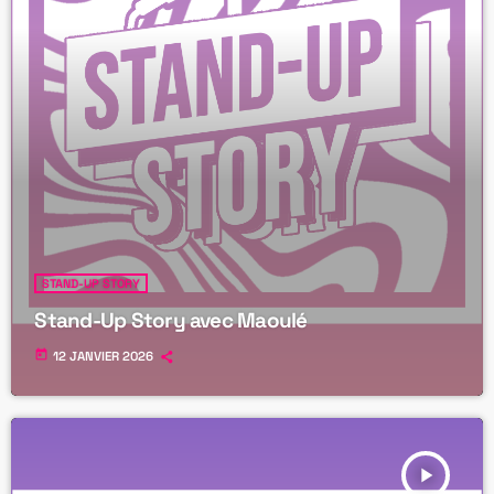
STAND-UP STORY
Stand-Up Story avec Maoulé
today
12 JANVIER 2026
play_arrow