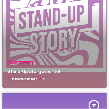
STAND-UP STORY
Stand-Up Story avec Mel
today
17 NOVEMBRE 2025
3
insert_link