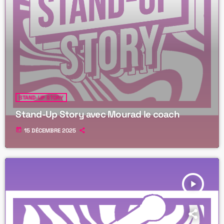
STAND-UP STORY
Stand-Up Story avec Mourad le coach
today
15 DÉCEMBRE 2025
play_arrow