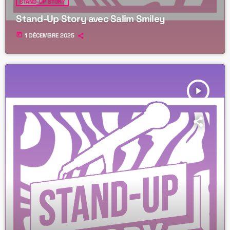
STAND-UP STORY
Stand-Up Story avec Salim Smiley
today
1 DÉCEMBRE 2025
play_arrow