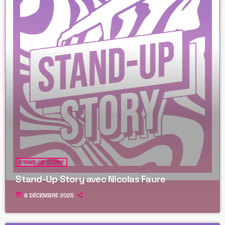
STAND-UP STORY
Stand-Up Story avec Nicolas Faure
today
8 DÉCEMBRE 2025