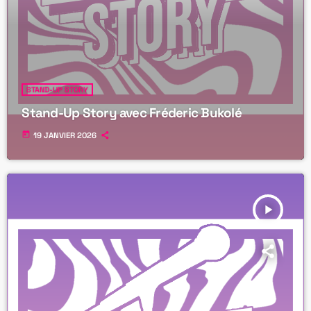
STAND-UP STORY
Stand-Up Story avec Fréderic Bukolé
today
19 JANVIER 2026
play_arrow