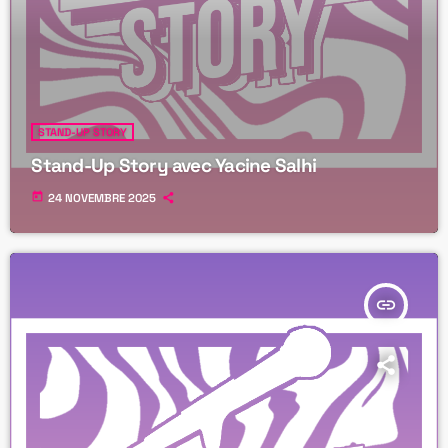
STAND-UP STORY
Stand-Up Story avec Yacine Salhi
today
24 NOVEMBRE 2025
insert_link