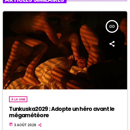
insert_link
À LA UNE
Tunkuska2029 : Adopte un héro avant le
mégamétéore
today
3 AOÛT 2026