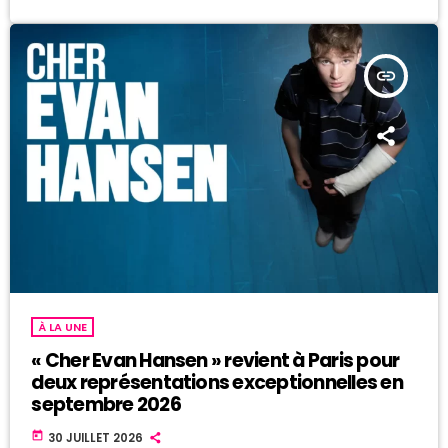
insert_link
À LA UNE
« Cher Evan Hansen » revient à Paris pour
deux représentations exceptionnelles en
septembre 2026
today
30 JUILLET 2026