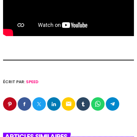
ÉCRIT PAR:
SPEED
email
ARTICLES SIMILAIRES