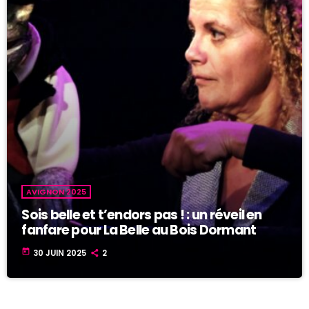
AVIGNON 2025
Sois belle et t’endors pas ! : un réveil en
fanfare pour La Belle au Bois Dormant
today
30 JUIN 2025
2